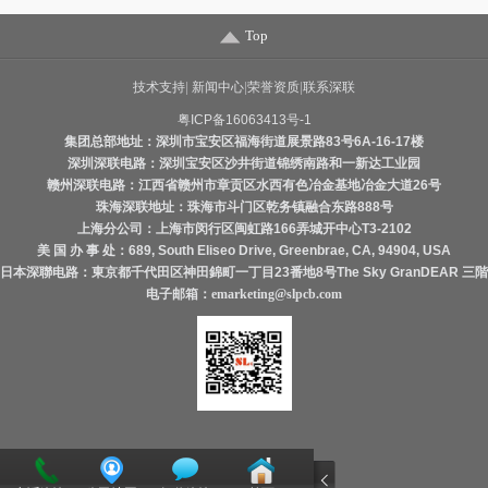
Top
技术支持
|
新闻中心
|
荣誉资质
|
联系深联
粤ICP备16063413号-1
集团总部地址：深圳市宝安区福海街道展景路83号6A-16-17楼
深圳深联电路：深圳宝安区沙井街道锦绣南路和一新达工业园
赣州深联电路：江西省赣州市章贡区水西有色冶金基地冶金大道26号
珠海深联地址：珠海市斗门区乾务镇融合东路888号
上海分公司：上海市闵行区闽虹路166弄城开中心T3-2102
美 国 办 事 处：689, South Eliseo Drive, Greenbrae, CA, 94904, USA
日本深聯电路：東京都千代田区神田錦町一丁目23番地8号The Sky GranDEAR 三階
电子邮箱：
emarketing@slpcb.com