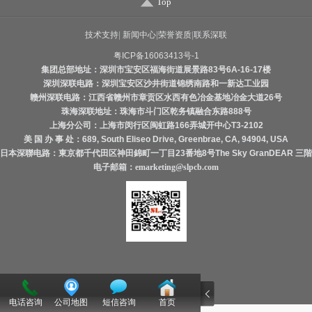
Top
技术支持
|
新闻中心
|
荣誉资质
|
联系深联
粤ICP备16063413号-1
集团总部地址：深圳市宝安区福海街道展景路83号6A-16-17楼
深圳深联电路：深圳宝安区沙井街道锦绣南路和一新达工业园
赣州深联电路：江西省赣州市章贡区水西有色冶金基地冶金大道26号
珠海深联地址：珠海市斗门区乾务镇融合东路888号
上海分公司：上海市闵行区闽虹路166弄城开中心T3-2102
美 国 办 事 处：689, South Eliseo Drive, Greenbrae, CA, 94904, USA
日本深聯电路：東京都千代田区神田錦町一丁目23番地8号The Sky GranDEAR 三階
电子邮箱：
emarketing@slpcb.com
电话咨询
公司地图
短信咨询
首页