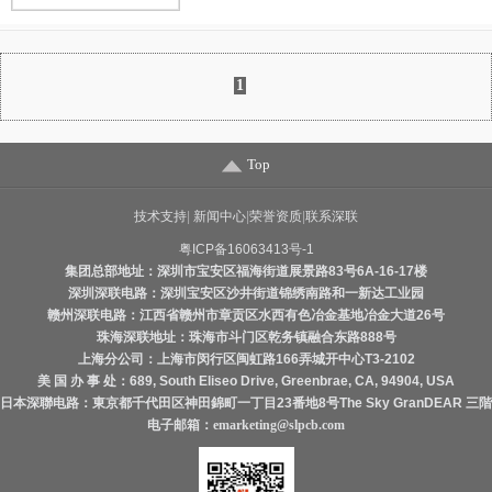
板面铜厚：25um
孔内铜厚：12um
线宽线距：0.12mm
1
最小孔径：0.2mm
表面处理：沉金≥2u"
产品用途：医疗设备控制器软板
Top
技术支持
|
新闻中心
|
荣誉资质
|
联系深联
粤ICP备16063413号-1
集团总部地址：深圳市宝安区福海街道展景路83号6A-16-17楼
深圳深联电路：深圳宝安区沙井街道锦绣南路和一新达工业园
赣州深联电路：江西省赣州市章贡区水西有色冶金基地冶金大道26号
珠海深联地址：珠海市斗门区乾务镇融合东路888号
上海分公司：上海市闵行区闽虹路166弄城开中心T3-2102
美 国 办 事 处：689, South Eliseo Drive, Greenbrae, CA, 94904, USA
日本深聯电路：東京都千代田区神田錦町一丁目23番地8号The Sky GranDEAR 三階
电子邮箱：
emarketing@slpcb.com