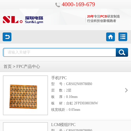
4000-169-679
20年
专注
PCB
研发制造
行业科技创新领跑者
>
首页
FPC产品中心
手机FPC
型 号：GRS02N09788B0
层 数：2层
板 厚：0.10mm
板 材：台虹 2FPDE0803MW
线宽线距：0.05mm
最小孔径：0.15mm
表面处理：沉镍钯金
LCM模组FPC
产品用途：手机屏下指纹软板
型 号：GRS02N09788B0