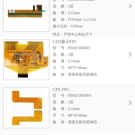
层 数：2层
板 厚：0.12mm
板 材：PI:0.8mil Cu:1/5oz
最小孔径：0.05mm
表面处理：沉金
特点：手指中心到边尺寸
产品用途：LCM模块软板
CPK≥1.33，孔铜厚≥12um
LED显示FPC
型 号：RS02C00049A
层 数：2层
板 厚：0.14mm
尺 寸：80*57.69mm
板 材：双面有胶压延铜箔
板面铜厚：20um
孔内铜厚：9um
GPS FPC
线宽线距：0.05mm
型 号：RM02C00360A
最小孔径：0.2mm
层 数：2层
表面处理：沉金≥1u"
板 厚：0.14mm
产品用途：LED显示软板
尺 寸：88*58.68mm
板 材：双面无胶压延铜箔
板面铜厚：20um