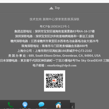
Top
技术支持
|
新闻中心
|
荣誉资质
|
联系深联
粤ICP备16063413号-1
集团总部地址：深圳市宝安区福海街道展景路83号6A-16-17楼
深圳深联电路：深圳宝安区沙井街道锦绣南路和一新达工业园
赣州深联电路：江西省赣州市章贡区水西有色冶金基地冶金大道26号
珠海深联地址：珠海市斗门区乾务镇融合东路888号
上海分公司：上海市闵行区闽虹路166弄城开中心T3-2102
美 国 办 事 处：689, South Eliseo Drive, Greenbrae, CA, 94904, USA
日本深聯电路：東京都千代田区神田錦町一丁目23番地8号The Sky GranDEAR 三階
电子邮箱：
emarketing@slpcb.com