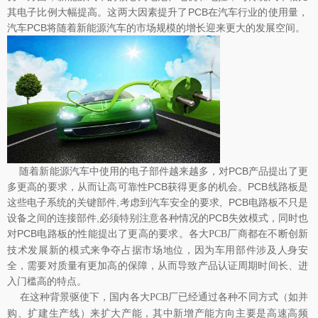
其电子比例大幅提高。这两大因素提升了PCB在汽车行业的使用量，
汽车PCB将随着新能源汽车的市场规模的增长迎来更大的发展空间。
随着新能源汽车中使用的电子部件越来越多，对PCB产品提出了更
多更高的要求，从而让高可靠性PCB获得更多的机会。PCB线路板是
这些电子系统的关键部件,考虑到汽车安全的要求, PCB电路板不只是
设备之间的连接部件,必须特别注意各种情况的PCB失效模式，同时也
对PCB电路板的性能提出了更高的要求。各大
商都在不断创新
PCB厂
技术发展新的模式来争夺占据市场地位，因为车用部件涉及人身安
全，需要对质量有更加高的保障，从而导致产品认证周期时间长、进
入门槛高的特点。
在这种背景驱使下，国内各大
已经通过各种不同方式（如并
PCB厂
购、扩建生产线）来扩大产能，其中新增产能方向主要是高速高频