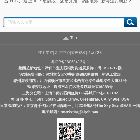
当 PCB 厂遇上 AI：是挑战，还是开启 “智能电路” 新赛道的钥匙？
Top
技术支持
|
新闻中心
|
荣誉资质
|
联系深联
粤ICP备16063413号-1
集团总部地址：深圳市宝安区福海街道展景路83号6A-16-17楼
深圳深联电路：深圳宝安区沙井街道锦绣南路和一新达工业园
赣州深联电路：江西省赣州市章贡区水西有色冶金基地冶金大道26号
珠海深联地址：珠海市斗门区乾务镇融合东路888号
上海分公司：上海市闵行区闽虹路166弄城开中心T3-2102
美 国 办 事 处：689, South Eliseo Drive, Greenbrae, CA, 94904, USA
日本深聯电路：東京都千代田区神田錦町一丁目23番地8号The Sky GranDEAR 三階
电子邮箱：
emarketing@slpcb.com