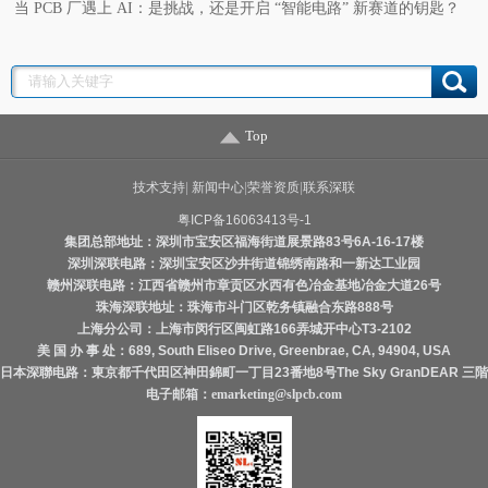
当 PCB 厂遇上 AI：是挑战，还是开启 “智能电路” 新赛道的钥匙？
Top
技术支持
|
新闻中心
|
荣誉资质
|
联系深联
粤ICP备16063413号-1
集团总部地址：深圳市宝安区福海街道展景路83号6A-16-17楼
深圳深联电路：深圳宝安区沙井街道锦绣南路和一新达工业园
赣州深联电路：江西省赣州市章贡区水西有色冶金基地冶金大道26号
珠海深联地址：珠海市斗门区乾务镇融合东路888号
上海分公司：上海市闵行区闽虹路166弄城开中心T3-2102
美 国 办 事 处：689, South Eliseo Drive, Greenbrae, CA, 94904, USA
日本深聯电路：東京都千代田区神田錦町一丁目23番地8号The Sky GranDEAR 三階
电子邮箱：
emarketing@slpcb.com