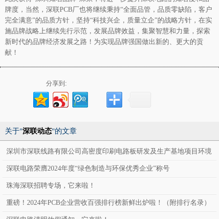
牌度，当然，深联
PCB厂
也将继续秉持“全面品管，品质零缺陷，客户
完全满意”的品质方针，坚持“科技兴企，质量立企”的战略方针，在实
施品牌战略上继续先行示范，发展品牌效益，集聚智慧和力量，探索
新时代的品牌经济发展之路！为实现品牌强国做出新的、更大的贡
献！
分享到:
关于"
深联动态
"的文章
深圳市深联线路有限公司高密度印刷电路板研发及生产基地项目环境
影响报告表公示
深联电路荣膺2024年度“绿色制造与环保优秀企业”称号
珠海深联招聘专场，它来啦！
重磅！2024年PCB企业营收百强排行榜新鲜出炉啦！（附排行名录）