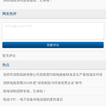
深联电路清明放假通知，它来啦！
网友热评
暂无评论
热点
深圳市深联线路有限公司高密度印刷电路板研发及生产基地项目环境
影响报告表公示
深联电路荣膺2024年度“绿色制造与环保优秀企业”称号
珠海深联招聘专场，它来啦！
电池 FPC：电子设备供电连接的柔性基石