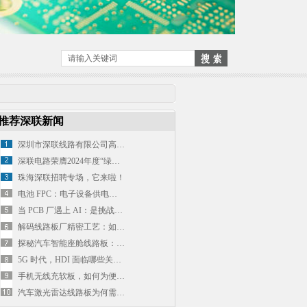
推荐深联新闻
深圳市深联线路有限公司高密度印刷电路板研发及生产基地项目环境影响报告表公示
深联电路荣膺2024年度“绿色制造与环保优秀企业”称号
珠海深联招聘专场，它来啦！
电池 FPC：电子设备供电连接的柔性基石
当 PCB 厂遇上 AI：是挑战，还是开启 “智能电路” 新赛道的钥匙？
解码线路板厂精密工艺：如何将基板雕琢成电子设备 “心脏”？
探秘汽车智能座舱线路板：复杂电路如何适配多变需求？
5G 时代，HDI 面临哪些关键挑战与发展机遇？
手机无线充软板，如何为便捷充电 “搭桥铺路”？
汽车激光雷达线路板为何需要耐极端温度？普通 PCB 为何无法替代？