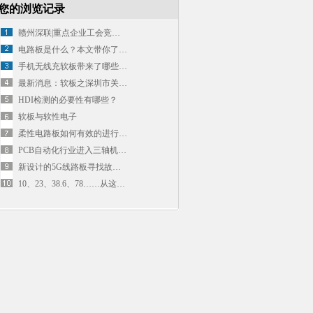
您的浏览记录
赣州深联|重点企业工会竞赛片“安全知识竞赛”
电路板是什么？本文带你了解电子设备的“骨骼”！
手机无线充软板带来了哪些便捷？
最新消息：软板之深圳市关于留深过年补贴细则 pdf.
HDI检测的必要性有哪些？
软板与软性电子
柔性电路板如何有效的进行抗干扰措施？
PCB自动化行业进入三轴机器人时代
新设计的5G线路板寻找故障的方法有哪些？
10、23、38.6、78……从这些数字看深联发展的脉搏