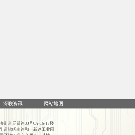
深联资讯
网站地图
|
道展景路83号6A-16-17楼
街道锦绣南路和一新达工业园