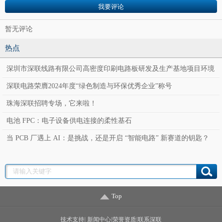
暂无评论
热点
深圳市深联线路有限公司高密度印刷电路板研发及生产基地项目环境
影响报告表公示
深联电路荣膺2024年度“绿色制造与环保优秀企业”称号
珠海深联招聘专场，它来啦！
电池 FPC：电子设备供电连接的柔性基石
当 PCB 厂遇上 AI：是挑战，还是开启 “智能电路” 新赛道的钥匙？
Top
技术支持
|
新闻中心
|
荣誉资质
|
联系深联