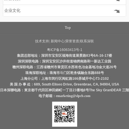
企业文化
Top
技术支持
|
新闻中心
|
荣誉资质
|
联系深联
粤ICP备16063413号-1
集团总部地址：深圳市宝安区福海街道展景路83号6A-16-17楼
深圳深联电路：深圳宝安区沙井街道锦绣南路和一新达工业园
赣州深联电路：江西省赣州市章贡区水西有色冶金基地冶金大道26号
珠海深联地址：珠海市斗门区乾务镇融合东路888号
上海分公司：上海市闵行区闽虹路166弄城开中心T3-2102
美 国 办 事 处：689, South Eliseo Drive, Greenbrae, CA, 94904, USA
日本深聯电路：東京都千代田区神田錦町一丁目23番地8号The Sky GranDEAR 三階
电子邮箱：
emarketing@slpcb.com